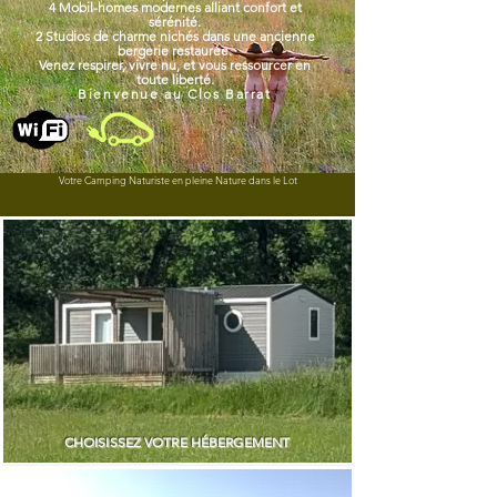
4 Mobil-homes modernes alliant confort et
sérénité.
2 Studios de charme nichés dans une ancienne
bergerie restaurée.
Venez respirer, vivre nu, et vous ressourcer en
toute liberté.
Bienvenue au Clos Barrat
Votre Camping Naturiste en pleine Nature dans le Lot
CHOISISSEZ VOTRE HÉBERGEMENT