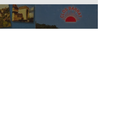
au Clos Barrat
L'Âme du Clos Barrat : 45 ans
d'histoire et de naturisme