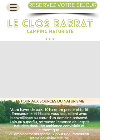
RESERVEZ VOTRE SEJOUR
RETOUR AUX SOURCES
DU NATURISME
Votre havre de paix, 10 ha entre prairie et forêt
Emmanuelle et Nicolas vous accueillent avec
bienveillance au cœur d'un domaine préservé.
Loin du superflu, retrouvez l'essence de l'esprit
naturiste dans une ambiance conviviale et
authentique.
65 emplacements spacieux pour une immersion
totale en pleine nature.