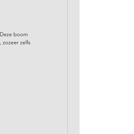
. Deze boom 
zozeer zelfs 