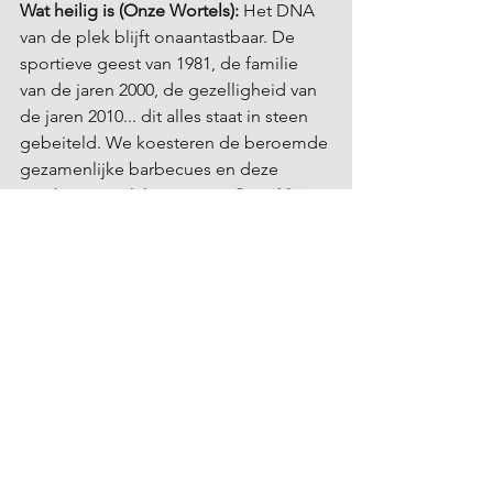
Wat heilig is (Onze Wortels):
 Het DNA 
van de plek blijft onaantastbaar. De 
sportieve geest van 1981, de familie 
van de jaren 2000, de gezelligheid van 
de jaren 2010... dit alles staat in steen 
gebeiteld. We koesteren de beroemde 
gezamenlijke barbecues en deze 
unieke menselijke warmte. 
Onze Visie 
(De Evolutie):
 Maar vandaag modern 
zijn betekent betekenis geven aan je 
vakantie.
Een toevluchtsoord van 
onthaasting:
 In een 
hyperverbonden wereld is de ware 
luxe om te kunnen vertragen 
("Slow Life") en weer verbinding te 
maken met jezelf.
Actieve ecologie:
 Het naturisme 
van morgen is onlosmakelijk 